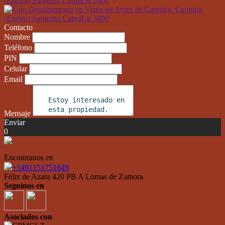
Contacto
Nombre
Teléfono
PIN
Celular
Email
Mensaje
Enviar
0
Encontranos en
+5491151751649
Félix de Azara 420 PB A Lomas de Zamora
Seguinos en
Asociados con