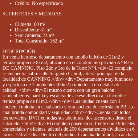
Crédito: No especificado
SUPERFICIES Y MEDIDAS
Cubierta: 60 m²
Descubierta: 81 m²
Semicubierta: 21 m²
Total Construido: 162 m²
DESCRIPCIÓN
En venta hermoso departamento con amplio balcón de 21m2 y
terraza propia de 81m2, ubicado en el condominio privado AYRES
DE CANNING. Piso 2do y 3ro de la Torre N°4.<div>El complejo
se encuentra sobre calle Sargento Cabral, arteria principal de la
localidad de CANNING.</div><div>Departamento muy luminoso
y espacioso de 2 ambientes (60m2) cubiertos, con detalles de
calidad. </div><div>El mismo cuenta con un gran balcón
semicubiertos, parrilla y escalera de acceso directo a la increíble
terraza propia de 81m2.</div><div>Las unidad cuenta con 1
cochera cubierta en el subsuelo y otra cochera de cortesía en PB. Lo
cual brinda comodidad y seguridad.</div><div>Cuenta con todos
los servicios, DVH en todas sus aberturas, dos ascensores desde el
subsuelo. </div><div>El complejo posee en su frente con 19 locales
comerciales y oficinas, además de 200 departamentos divididos en 6
torres. </div><div>Dentro del predio: 1 cancha de fútbol, 2 canchas