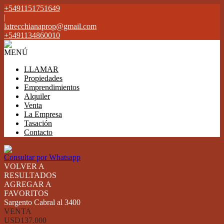
+5491151751649
|
latrecchianaprop@gmail.com
+5491134860010
MENÚ
LLAMAR
Propiedades
Emprendimientos
Alquiler
Venta
La Empresa
Tasación
Contacto
Consultar por Whatsapp
VOLVER A
RESULTADOS
AGREGAR A
FAVORITOS
Sargento Cabral al 3400
VENTA
USD137.000