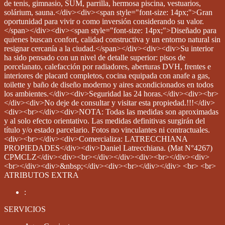
de tenis, gimnasio, SUM, parrilla, hermosa piscina, vestuarios,
solárium, sauna.</div><div><span style="font-size: 14px;">Gran
oportunidad para vivir o como inversión considerando su valor.
</span></div><div><span style="font-size: 14px;">Diseñado para
quienes buscan confort, calidad constructiva y un entorno natural sin
resignar cercanía a la ciudad.</span></div><div><div>Su interior
ha sido pensado con un nivel de detalle superior: pisos de
porcelanato, calefacción por radiadores, aberturas DVH, frentes e
interiores de placard completos, cocina equipada con anafe a gas,
toilette y baño de diseño moderno y aires acondicionados en todos
los ambientes.</div><div>Seguridad las 24 horas.</div><div><br>
</div><div>No deje de consultar y visitar esta propiedad.!!!</div>
<div><br></div><div>NOTA: Todas las medidas son aproximadas
y al solo efecto orientativo. Las medidas definitivas surgirán del
título y/o estado parcelario. Fotos no vinculantes ni contractuales.
<div><br></div><div>Comercializa: LATRECCHIANA
PROPIEDADES</div><div>Daniel Latrecchiana. (Mat N°4267)
CPMCLZ</div><div><br></div></div><div><br></div><div>
<br></div><div>&nbsp;</div><div><br></div></div> <br> <br>
ATRIBUTOS EXTRA
:
SERVICIOS